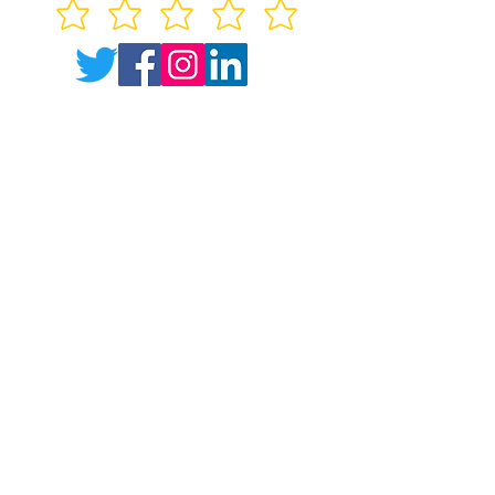
Śledź nas na naszych uchwytach w mediach
społecznościowych, aby być na bieżąco
Proszę, oceń nas!
Skontaktuj się z nami na:
admin@mediateguru.com
Terms and Conditions
Prawa autorskie © 2020 MediateGuru |
Obsługiwane przez MediateGuru